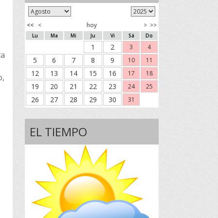
<<
<
hoy
>
>>
Lu
Ma
Mi
Ju
Vi
Sá
Do
1
2
3
4
ra
5
6
7
8
9
10
11
12
13
14
15
16
17
18
o,
19
20
21
22
23
24
25
26
27
28
29
30
31
EL TIEMPO