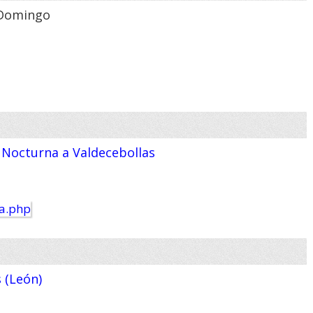
o Domingo
: Nocturna a Valdecebollas
s (León)